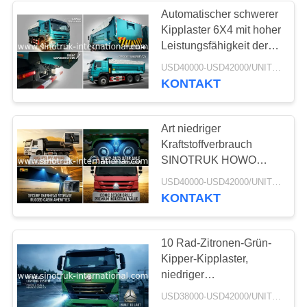
Automatischer schwerer
Kipplaster 6X4 mit hoher
Leistungsfähigkeit der
Abdeckungs-5800 *
USD40000-USD42000/UNIT)negotiation MOQ:1 EINHEIT
2300 * 1500mm
KONTAKT
Art niedriger
Kraftstoffverbrauch
SINOTRUK HOWO
371HP 6X4 U des
USD40000-USD42000/UNIT)negotiation MOQ:1 EINHEIT
Pritschenaufbau-
KONTAKT
schwerer Kipplaster-30-
40T
10 Rad-Zitronen-Grün-
Kipper-Kipplaster,
niedriger
Kraftstoffverbrauch-
USD38000-USD42000/UNIT)negotiation MOQ:1 EINHEIT
schwerer Kipplaster