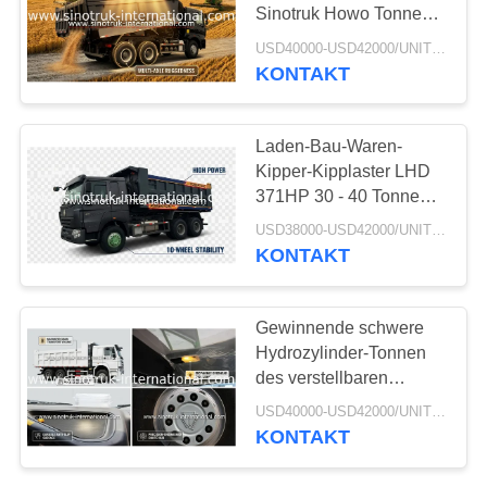
Sinotruk Howo Tonnen
schwere Kipplaster-
USD40000-USD42000/UNIT)negotiation MOQ:1 EINHEIT
KONTAKT
Laden-Bau-Waren-
Kipper-Kipplaster LHD
371HP 30 - 40 Tonnen
schwere Kipplaster-
USD38000-USD42000/UNIT)negotiation MOQ:1 EINHEIT
KONTAKT
Gewinnende schwere
Hydrozylinder-Tonnen
des verstellbaren
Lenkrads des
USD40000-USD42000/UNIT)negotiation MOQ:1 EINHEIT
Kipplaster-25 - 40
KONTAKT