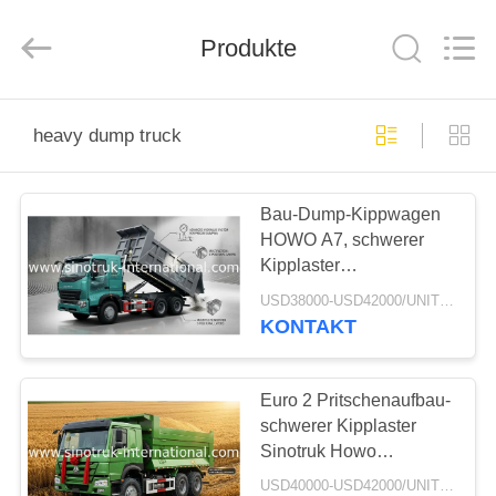
SINOTRUK
INTERNATIONAL
CO.,
LTD..
Produkte
All
Rights
Reserved.
ZU
heavy dump truck
HAUSE
Bau-Dump-Kippwagen
PRODUKTE
HOWO A7, schwerer
Kipplaster
ÜBER
ZZ3257M3847N1
USD38000-USD42000/UNIT)negotiation MOQ:1 EINHEIT
UNS
KONTAKT
WERKSBESICHTIGUNG
Euro 2 Pritschenaufbau-
schwerer Kipplaster
Sinotruk Howo
QUALITÄTSKONTROLLE
Kipplaster-5800 * 2300 *
USD40000-USD42000/UNIT)negotiation MOQ:1 EINHEIT