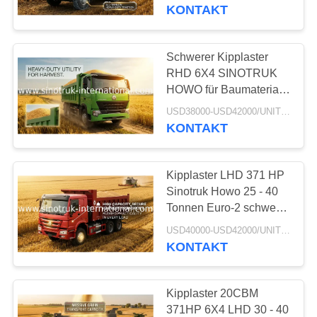
1500mm
KONTAKT
KONTAKT
MIT
Schwerer Kipplaster
UNS
RHD 6X4 SINOTRUK
HOWO für Baumaterial-
Laden
BITTE
USD38000-USD42000/UNIT)negotiation MOQ:1 EINHEIT
KONTAKT
UM
EIN
Kipplaster LHD 371 HP
ANGEBOT
Sinotruk Howo 25 - 40
Tonnen Euro-2 schwere
Kipplaster-
SITEMAP
USD40000-USD42000/UNIT)negotiation MOQ:1 EINHEIT
KONTAKT
DATENSCHUTZRICHTLINIE
Kipplaster 20CBM
371HP 6X4 LHD 30 - 40