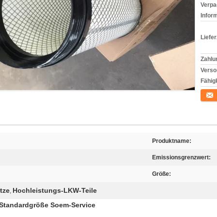
Verpa
Infor
Liefer
Zahlu
Verso
Fähigk
Konta
Produktname:
Emissionsgrenzwert:
Größe:
tze
Hochleistungs-LKW-Teile
,
r-Standardgröße Soem-Service