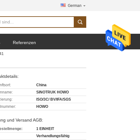
German
s
Referenzen
841
ktdetails:
ftsort:
China
enname:
SINOTRUK HOWO
izierung:
ISO/3C/ BV/IFA/SGS
lnummer:
HOWO
ung und Versand AGB:
estellmenge:
1 EINHEIT
Verhandlungsfähig