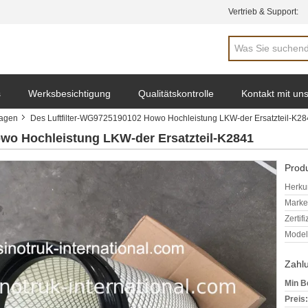
Vertrieb & Support:
s
Werksbesichtigung
Qualitätskontrolle
Kontakt mit un
wagen
Des Luftfilter-WG9725190102 Howo Hochleistung LKW-der Ersatzteil-K2
owo Hochleistung LKW-der Ersatzteil-K2841
Produ
Herkun
Mark
Zertif
Model
Zahl
Min B
Preis: