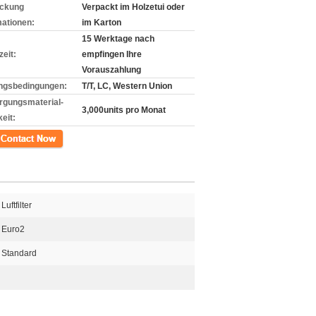
ckung
Verpackt im Holzetui oder
mationen:
im Karton
15 Werktage nach
zeit:
empfingen Ihre
Vorauszahlung
ngsbedingungen:
T/T, LC, Western Union
rgungsmaterial-
3,000units pro Monat
eit:
kt
Luftfilter
Euro2
Standard