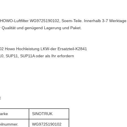
, HOWO-Luftfilter WG9725190102, Soem-Teile. Innerhalb 3-7 Werktage
er Qualität und genügend Lagerung und Paket.
02 Howo Hochleistung LKW-der Ersatzteil-K2841
, SUP11, SUP11A oder als Ihr erfordern
:
arke
SINOTRUK
eilnummer.
WG9725190102