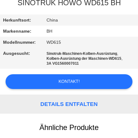
SINOTRUK HOWO WD615 BH
KONTAKT
MIT
Herkunftsort:
China
UNS
Markenname:
BH
Modellnummer:
WD615
BITTE
Ausgesucht:
,
Sinotruk-Maschinen-Kolben-Ausrüstung
,
Kolben-Ausrüstung der Maschinen-WD615
UM
3A VG1560007011
EIN
ANGEBOT
KONTAKT!
SITEMAP
DETAILS ENTFALTEN
DATENSCHUTZRICHTLINIE
Ähnliche Produkte