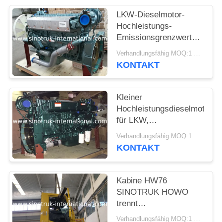
LKW-Dieselmotor-
Hochleistungs-
Emissionsgrenzwert
Euro2 WD615.47
Verhandlungsfähig MOQ:1 EINHEIT
371HP
KONTAKT
Kleiner
Hochleistungsdieselmotor
für LKW,
leistungsfähigster
Verhandlungsfähig MOQ:1 EINHEIT
Diesel-halb Lkw-Motor
KONTAKT
Kabine HW76
SINOTRUK HOWO
trennt
Sattelzugmaschine und
Verhandlungsfähig MOQ:1 EINHEIT