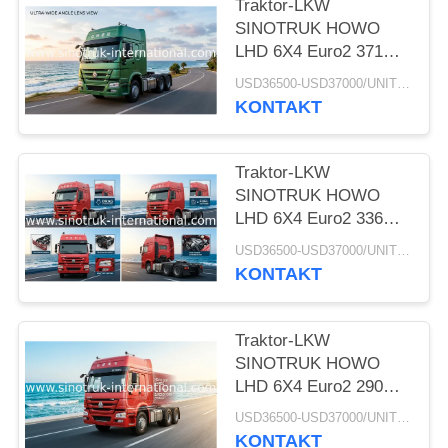
Traktor-LKW
SINOTRUK HOWO
LHD 6X4 Euro2 371HP
ZZ4257S3241W
USD36500-USD37000/UNIT)negotiation MOQ:1 EINHEIT
KONTAKT
Traktor-LKW
SINOTRUK HOWO
LHD 6X4 Euro2 336HP
ZZ4257N3241W
USD36500-USD37000/UNIT)negotiation MOQ:1 EINHEIT
KONTAKT
Traktor-LKW
SINOTRUK HOWO
LHD 6X4 Euro2 290HP
ZZ4257M3241V
USD36500-USD37000/UNIT)negotiation MOQ:1 EINHEIT
KONTAKT