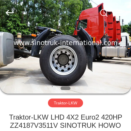
SINOTRUK
INTERNATIONAL
CO.,
LTD..
All
Rights
Reserved.
ZU
HAUSE
PRODUKTE
ÜBER
UNS
WERKSBESICHTIGUNG
Traktor-LKW
Traktor-LKW LHD 4X2 Euro2 420HP
QUALITÄTSKONTROLLE
ZZ4187V3511V SINOTRUK HOWO