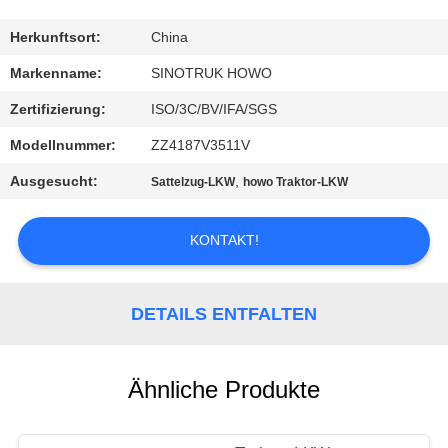
KONTAKT
Herkunftsort:
China
MIT
Markenname:
SINOTRUK HOWO
UNS
Zertifizierung:
ISO/3C/BV/IFA/SGS
Modellnummer:
ZZ4187V3511V
BITTE
Ausgesucht:
,
Sattelzug-LKW
howo Traktor-LKW
UM
EIN
KONTAKT!
ANGEBOT
DETAILS ENTFALTEN
SITEMAP
DATENSCHUTZRICHTLINIE
Ähnliche Produkte