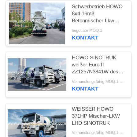
Schwerbetrieb HOWO
8x4 16m3
Betonmischer Lkw
371HP Motor PMP
negotiate MOQ:1
Geschwindigkeitsminderer
KONTAKT
für den Bau
HOWO SINOTRUK
weißer Euro II
ZZ1257N3841W des
Mischer-LKW-371HP
Verhandlungsfähig MOQ:1 Unit
KONTAKT
WEISSER HOWO
371HP Mischer-LKW
LHD SINOTRUK
Verhandlungsfähig MOQ:1 Einheit