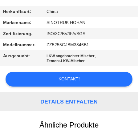
KONTAKT
Herkunftsort:
China
MIT
Markenname:
SINOTRUK HOHAN
UNS
Zertifizierung:
ISO/3C/BV/IFA/SGS
Modellnummer:
ZZ5255GJBM3846B1
BITTE
Ausgesucht:
,
LKW angebrachter Mischer
UM
Zement-LKW-Mischer
EIN
KONTAKT!
ANGEBOT
SITEMAP
DETAILS ENTFALTEN
DATENSCHUTZRICHTLINIE
Ähnliche Produkte