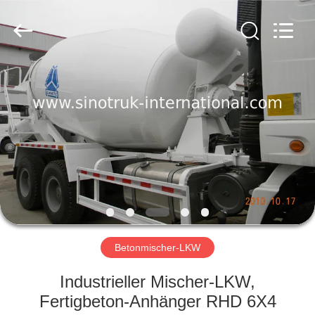
SINOTRUK
INTERNATIONAL
CO.,
LTD..
All
Rights
Reserved.
ZU
HAUSE
PRODUKTE
ÜBER
UNS
WERKSBESICHTIGUNG
Betonmischer-LKW
Industrieller Mischer-LKW,
QUALITÄTSKONTROLLE
Fertigbeton-Anhänger RHD 6X4