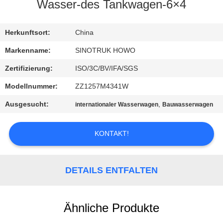
Wasser-des Tankwagen-6×4
KONTAKT
MIT
Herkunftsort:
China
UNS
Markenname:
SINOTRUK HOWO
Zertifizierung:
ISO/3C/BV/IFA/SGS
BITTE
Modellnummer:
ZZ1257M4341W
UM
Ausgesucht:
,
internationaler Wasserwagen
Bauwasserwagen
EIN
ANGEBOT
KONTAKT!
SITEMAP
DETAILS ENTFALTEN
DATENSCHUTZRICHTLINIE
Ähnliche Produkte