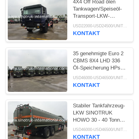
4X4 Off Road ölen
Tankwagen/Speiseöl-
Transport-LKW-
hydraulisch Kupplung
USD22000-USD24500/UNIT)negotiation MOQ:1 EINHEIT
KONTAKT
35 genehmigte Euro 2
CBMS 8X4 LHD 336
Öl-Speicherung HPs
grobe Benzin-
USD46000-USD46500/UNIT)negotiation MOQ:1 EINHEIT
Tanklastzüge ISO
KONTAKT
Stabiler Tankfahrzeug-
LKW SINOTRUK
HOWO 30 - 40 Tonnen
für Öl-Transport 8X4
USD46000-USD46500/UNIT)negotiation MOQ:1 EINHEIT
RHD
KONTAKT