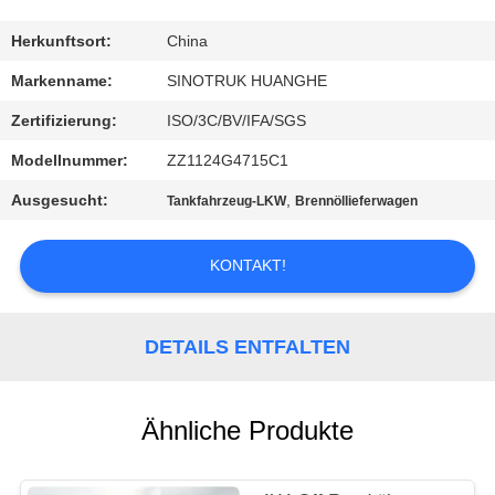
KONTAKT
Herkunftsort:
China
MIT
Markenname:
SINOTRUK HUANGHE
UNS
Zertifizierung:
ISO/3C/BV/IFA/SGS
Modellnummer:
ZZ1124G4715C1
BITTE
Ausgesucht:
,
Tankfahrzeug-LKW
Brennöllieferwagen
UM
EIN
KONTAKT!
ANGEBOT
DETAILS ENTFALTEN
SITEMAP
DATENSCHUTZRICHTLINIE
Ähnliche Produkte