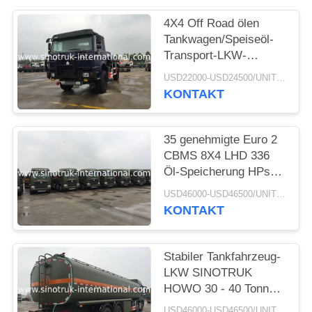
4X4 Off Road ölen
Tankwagen/Speiseöl-
Transport-LKW-
hydraulisch Kupplung
USD22000-USD24500/UNIT)negotiation MOQ:1 EINHEIT
KONTAKT
35 genehmigte Euro 2
CBMS 8X4 LHD 336
Öl-Speicherung HPs
grobe Benzin-
USD46000-USD46500/UNIT)negotiation MOQ:1 EINHEIT
Tanklastzüge ISO
KONTAKT
Stabiler Tankfahrzeug-
LKW SINOTRUK
HOWO 30 - 40 Tonnen
für Öl-Transport 8X4
USD46000-USD46500/UNIT)negotiation MOQ:1 EINHEIT