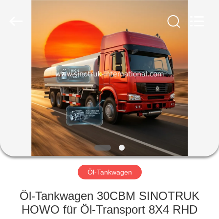
SINOTRUK
INTERNATIONAL
CO.,
LTD..
All
Rights
Reserved.
ZU
HAUSE
PRODUKTE
ÜBER
UNS
WERKSBESICHTIGUNG
Öl-Tankwagen
Öl-Tankwagen 30CBM SINOTRUK
QUALITÄTSKONTROLLE
HOWO für Öl-Transport 8X4 RHD