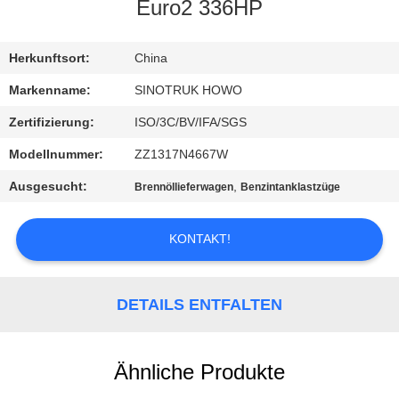
Euro2 336HP
KONTAKT
MIT
Herkunftsort:
China
UNS
Markenname:
SINOTRUK HOWO
Zertifizierung:
ISO/3C/BV/IFA/SGS
BITTE
Modellnummer:
ZZ1317N4667W
UM
Ausgesucht:
,
Brennöllieferwagen
Benzintanklastzüge
EIN
ANGEBOT
KONTAKT!
SITEMAP
DETAILS ENTFALTEN
DATENSCHUTZRICHTLINIE
Ähnliche Produkte