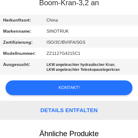
Boom-Kran-3,2 an
KONTAKT
MIT
Herkunftsort:
China
UNS
Markenname:
SINOTRUK
Zertifizierung:
ISO/3C/BV/IFA/SGS
BITTE
Modellnummer:
ZZ1127G4215C1
UM
Ausgesucht:
,
LKW angebrachter hydraulischer Kran
EIN
LKW angebrachter Teleskopauslegerkran
ANGEBOT
KONTAKT!
SITEMAP
DETAILS ENTFALTEN
DATENSCHUTZRICHTLINIE
Ähnliche Produkte