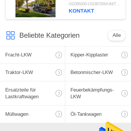
Fahrgestellen HOWO
USD85000-USD87000/UNIT)negotiation MOQ:1 EINHEIT
8X4 arbeitet
KONTAKT
Beliebte Kategorien
Alle
Fracht-LKW
Kipper-Kipplaster
Traktor-LKW
Betonmischer-LKW
Ersatzteile für
Feuerbekämpfungs-
Lastkraftwagen
LKW
Müllwagen
Öl-Tankwagen