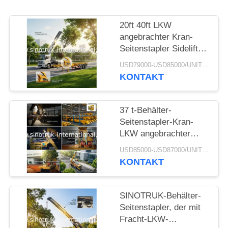
20ft 40ft LKW
angebrachter Kran-
Seitenstapler Sidelifter,
Behälter-Selbst, der
USD79000-USD85000/UNIT)negotiation MOQ:1 EINHEIT
halb Anhänger lädt
KONTAKT
37 t-Behälter-
Seitenstapler-Kran-
LKW angebrachter
Kran mit
USD85000-USD87000/UNIT)negotiation MOQ:1 EINHEIT
Hydrauliksystem
KONTAKT
SINOTRUK-Behälter-
Seitenstapler, der mit
Fracht-LKW-