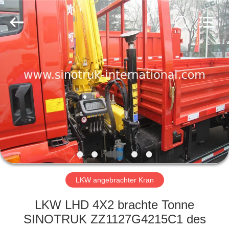
SINOTRUK
INTERNATIONAL
CO.,
LTD..
All
Rights
Reserved.
ZU
HAUSE
PRODUKTE
ÜBER
UNS
WERKSBESICHTIGUNG
LKW angebrachter Kran
LKW LHD 4X2 brachte Tonne
QUALITÄTSKONTROLLE
SINOTRUK ZZ1127G4215C1 des