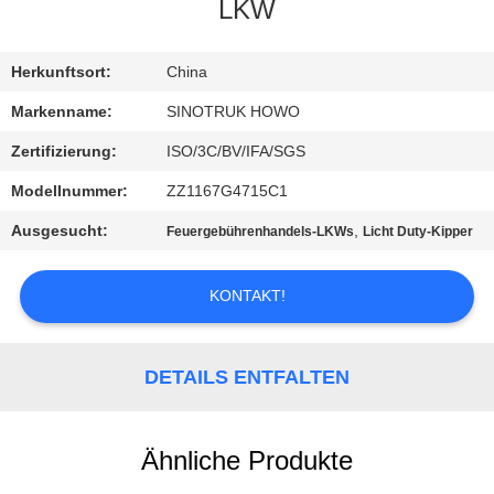
LKW
KONTAKT
MIT
Herkunftsort:
China
UNS
Markenname:
SINOTRUK HOWO
Zertifizierung:
ISO/3C/BV/IFA/SGS
BITTE
Modellnummer:
ZZ1167G4715C1
UM
Ausgesucht:
,
Feuergebührenhandels-LKWs
Licht Duty-Kipper
EIN
ANGEBOT
KONTAKT!
SITEMAP
DETAILS ENTFALTEN
DATENSCHUTZRICHTLINIE
Ähnliche Produkte