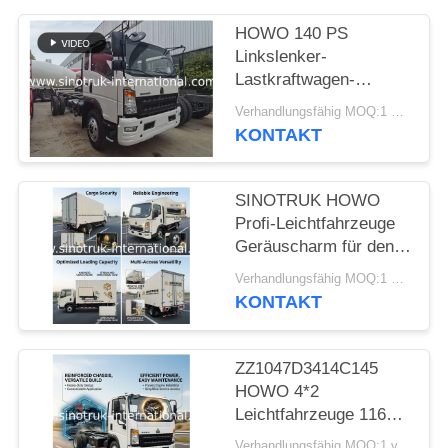
HOWO 140 PS
Linkslenker-
Lastkraftwagen-
Fahrgestell mit 8–12
Verhandlungsfähig MOQ:1 Einheit
Tonnen Tragfähigkeit
KONTAKT
SINOTRUK HOWO
Profi-Leichtfahrzeuge
Geräuscharm für den
Baugeschäft RHD
Verhandlungsfähig MOQ:1 Einheit
KONTAKT
ZZ1047D3414C145
HOWO 4*2
Leichtfahrzeuge 116
PS Fahrwerk
Verhandlungsfähig MOQ:1 vereinigen