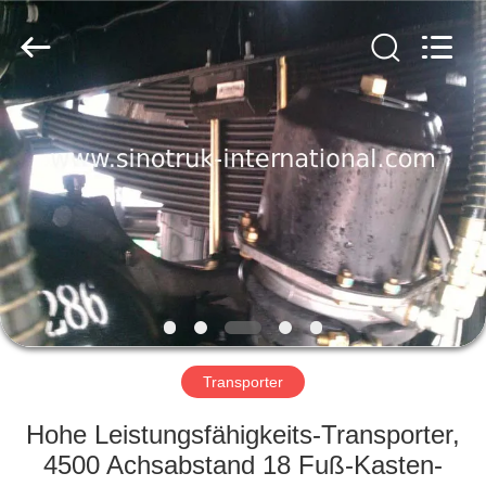
SINOTRUK
INTERNATIONAL
CO.,
LTD..
All
Rights
Reserved.
ZU
HAUSE
PRODUKTE
ÜBER
UNS
WERKSBESICHTIGUNG
Transporter
Hohe Leistungsfähigkeits-Transporter,
QUALITÄTSKONTROLLE
4500 Achsabstand 18 Fuß-Kasten-