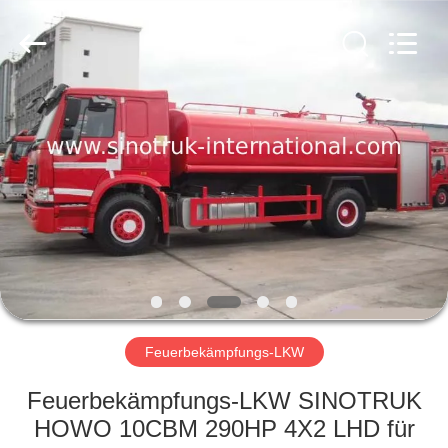
SINOTRUK
INTERNATIONAL
CO.,
LTD..
All
Rights
Reserved.
ZU
HAUSE
PRODUKTE
ÜBER
UNS
WERKSBESICHTIGUNG
Feuerbekämpfungs-LKW
Feuerbekämpfungs-LKW SINOTRUK
QUALITÄTSKONTROLLE
HOWO 10CBM 290HP 4X2 LHD für