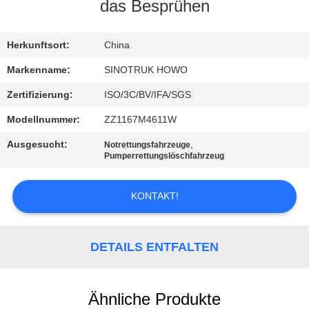
das Besprühen
KONTAKT
MIT
Herkunftsort:
China
UNS
Markenname:
SINOTRUK HOWO
Zertifizierung:
ISO/3C/BV/IFA/SGS
BITTE
Modellnummer:
ZZ1167M4611W
UM
Ausgesucht:
,
Notrettungsfahrzeuge
EIN
Pumperrettungslöschfahrzeug
ANGEBOT
KONTAKT!
SITEMAP
DETAILS ENTFALTEN
DATENSCHUTZRICHTLINIE
Ähnliche Produkte