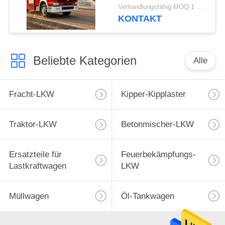
4X2 LHD für das
Verhandlungsfähig MOQ:1 EINHEIT
Besprühen
KONTAKT
Beliebte Kategorien
Alle
Fracht-LKW
Kipper-Kipplaster
Traktor-LKW
Betonmischer-LKW
Ersatzteile für
Feuerbekämpfungs-
Lastkraftwagen
LKW
Müllwagen
Öl-Tankwagen