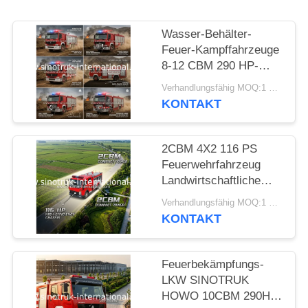
Wasser-Behälter-
Feuer-Kampffahrzeuge
8-12 CBM 290 HP-
Notrettungsfahrzeuge
Verhandlungsfähig MOQ:1 EINHEIT
KONTAKT
2CBM 4X2 116 PS
Feuerwehrfahrzeug
Landwirtschaftliche
Feuerwehrfahrzeug für
Verhandlungsfähig MOQ:1 Einheit
Landschaftsgestaltung
KONTAKT
Feuerbekämpfungs-
LKW SINOTRUK
HOWO 10CBM 290HP