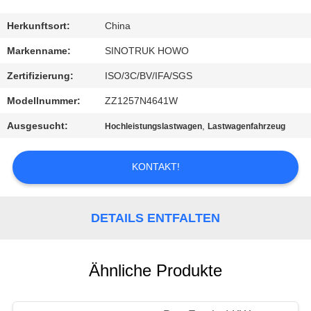
KONTAKT
Herkunftsort:
China
MIT
Markenname:
SINOTRUK HOWO
UNS
Zertifizierung:
ISO/3C/BV/IFA/SGS
Modellnummer:
ZZ1257N4641W
BITTE
Ausgesucht:
,
Hochleistungslastwagen
Lastwagenfahrzeug
UM
EIN
KONTAKT!
ANGEBOT
DETAILS ENTFALTEN
SITEMAP
DATENSCHUTZRICHTLINIE
Ähnliche Produkte