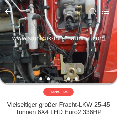
SINOTRUK
INTERNATIONAL
CO.,
LTD..
All
Rights
Reserved.
ZU
HAUSE
PRODUKTE
ÜBER
UNS
WERKSBESICHTIGUNG
Fracht-LKW
Vielseitiger großer Fracht-LKW 25-45
QUALITÄTSKONTROLLE
Tonnen 6X4 LHD Euro2 336HP