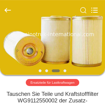
SINOTRUK
INTERNATIONAL
CO.,
LTD..
All
Rights
Reserved.
ZU
HAUSE
PRODUKTE
ÜBER
UNS
WERKSBESICHTIGUNG
Ersatzteile für Lastkraftwagen
Tauschen Sie Teile und Kraftstofffilter
QUALITÄTSKONTROLLE
WG9112550002 der Zusatz-