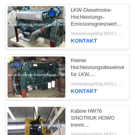
LKW-Dieselmotor-
Hochleistungs-
Emissionsgrenzwert
Euro2 WD615.47
Verhandlungsfähig MOQ:1 EINHEIT
371HP
KONTAKT
Kleiner
Hochleistungsdieselmotor
für LKW,
leistungsfähigster
Verhandlungsfähig MOQ:1 EINHEIT
Diesel-halb Lkw-Motor
KONTAKT
Kabine HW76
SINOTRUK HOWO
trennt
Sattelzugmaschine und
Verhandlungsfähig MOQ:1 EINHEIT