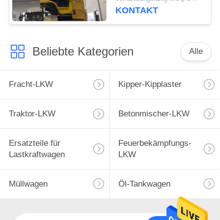
Auflieger sich vom
KONTAKT
einzelnen A/Cliegeplatz
Beliebte Kategorien
Alle
Fracht-LKW
Kipper-Kipplaster
Traktor-LKW
Betonmischer-LKW
Ersatzteile für
Feuerbekämpfungs-
Lastkraftwagen
LKW
Müllwagen
Öl-Tankwagen