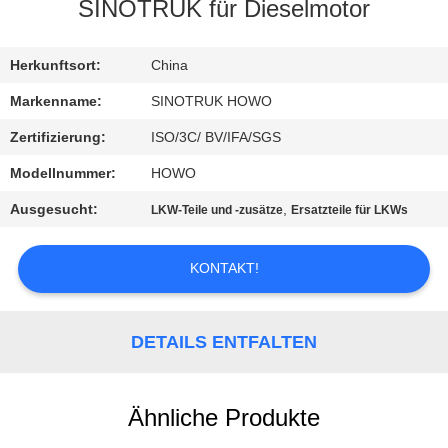
SINOTRUK für Dieselmotor
KONTAKT
MIT
Herkunftsort:
China
UNS
Markenname:
SINOTRUK HOWO
Zertifizierung:
ISO/3C/ BV/IFA/SGS
BITTE
Modellnummer:
HOWO
UM
Ausgesucht:
,
LKW-Teile und -zusätze
Ersatzteile für LKWs
EIN
ANGEBOT
KONTAKT!
SITEMAP
DETAILS ENTFALTEN
DATENSCHUTZRICHTLINIE
Ähnliche Produkte