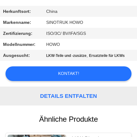
KONTAKT
Herkunftsort:
China
MIT
Markenname:
SINOTRUK HOWO
UNS
Zertifizierung:
ISO/3C/ BV/IFA/SGS
Modellnummer:
HOWO
BITTE
Ausgesucht:
,
LKW-Teile und -zusätze
Ersatzteile für LKWs
UM
EIN
KONTAKT!
ANGEBOT
DETAILS ENTFALTEN
SITEMAP
DATENSCHUTZRICHTLINIE
Ähnliche Produkte