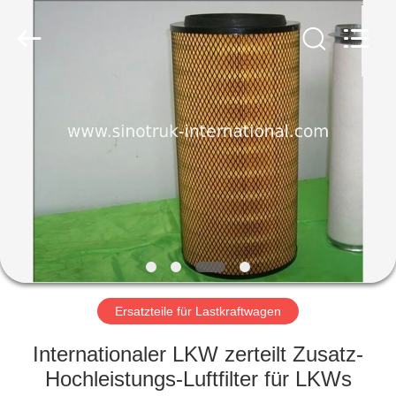
SINOTRUK
INTERNATIONAL
CO.,
LTD..
All
Rights
Reserved.
ZU
HAUSE
PRODUKTE
ÜBER
UNS
WERKSBESICHTIGUNG
Ersatzteile für Lastkraftwagen
Internationaler LKW zerteilt Zusatz-
QUALITÄTSKONTROLLE
Hochleistungs-Luftfilter für LKWs