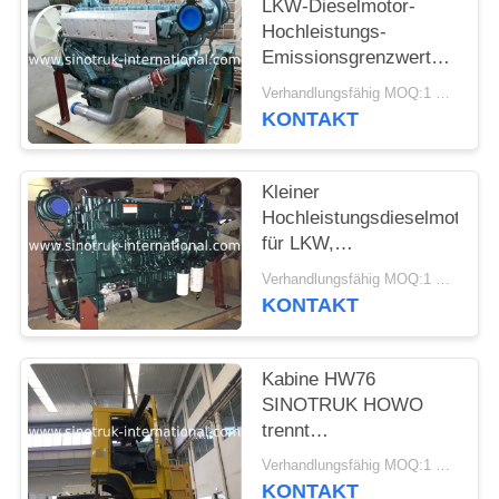
LKW-Dieselmotor-
Hochleistungs-
Emissionsgrenzwert
Euro2 WD615.47
Verhandlungsfähig MOQ:1 EINHEIT
371HP
KONTAKT
Kleiner
Hochleistungsdieselmotor
für LKW,
leistungsfähigster
Verhandlungsfähig MOQ:1 EINHEIT
Diesel-halb Lkw-Motor
KONTAKT
Kabine HW76
SINOTRUK HOWO
trennt
Sattelzugmaschine und
Verhandlungsfähig MOQ:1 EINHEIT
Auflieger sich vom
KONTAKT