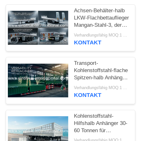
Achsen-Behälter-halb
LKW-Flachbettauflieger
Mangan-Stahl-3, der
schwere Waren
Verhandlungsfähig MOQ:1 EINHEIT
transportiert
KONTAKT
Transport-
Kohlenstoffstahl-flache
Spitzen-halb Anhänger
30-60 Tonnen halb
Verhandlungsfähig MOQ:1 EINHEIT
Korn-Anhänger-
KONTAKT
Kohlenstoffstahl-
Hilfshalb Anhänger 30-
60 Tonnen für
speziellen Waren-
Verhandlungsfähig MOQ:1 EINHEIT