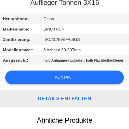
Auflieger Tonnen 3X16
KONTAKT
MIT
Herkunftsort:
China
UNS
Markenname:
SINOTRUK
Zertifizierung:
ISO/3C/BV/IFA/SGS
BITTE
Modellnummer:
3 Achsen 30-60Tons
UM
Ausgesucht:
,
halb Anhängerkipplaster
halb Flachbettauflieger
EIN
ANGEBOT
KONTAKT!
SITEMAP
DETAILS ENTFALTEN
DATENSCHUTZRICHTLINIE
Ähnliche Produkte