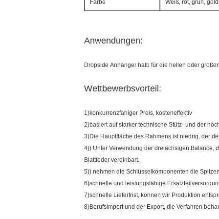
Farbe
Weiß, rot, grün, gol
Anwendungen:
Dropside Anhänger halb für die hellen oder große
Wettbewerbsvorteil:
1)konkurrenzfähiger Preis, kosteneffektiv
2)basiert auf starker technische Stütz- und der h
3)Die Hauptfläche des Rahmens ist niedrig, der den
4)) Unter Verwendung der dreiachsigen Balance, 
Blattfeder vereinbart.
5)) nehmen die Schlüsselkomponenten die Spitzen
6)schnelle und leistungsfähige Ersatzteilversorg
7)schnelle Lieferfrist, können wir Produktion ent
8)Berufsimport und der Export, die Verfahren beha