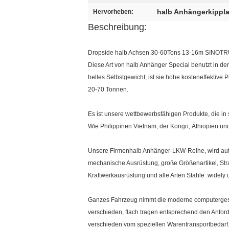
halb Anhängerkippla
Hervorheben:
Beschreibung:
Dropside halb Achsen 30-60Tons 13-16m SINO
Diese Art von halb Anhänger Special benutzt in der 
helles Selbstgewicht, ist sie hohe kosteneffektiv
20-70 Tonnen.
Es ist unsere wettbewerbsfähigen Produkte, die in 
Wie Philippinen Vietnam, der Kongo, Äthiopien und
Unsere Firmenhalb Anhänger-LKW-Reihe, wird auf d
mechanische Ausrüstung, große Größenartikel, St
Kraftwerkausrüstung und alle Arten Stahle .widely
Ganzes Fahrzeug nimmt die moderne computergesütz
verschieden, flach tragen entsprechend den Anfor
verschieden vom speziellen Warentransportbedarf