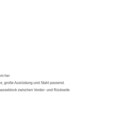
em her
erie, große Ausrüstung und Stahl passend.
masseblock zwischen Vorder- und Rückseite