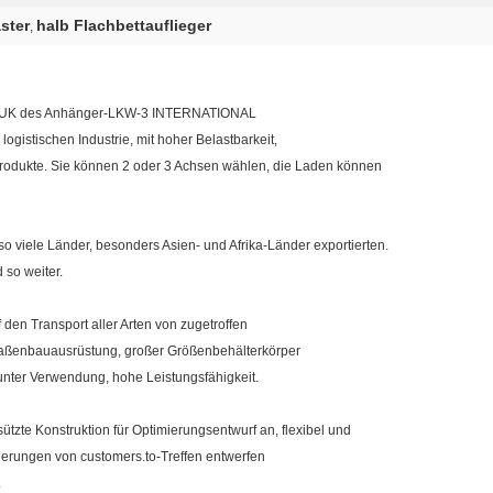
ster
halb Flachbettauflieger
,
TRUK des Anhänger-LKW-3 INTERNATIONAL
logistischen Industrie, mit hoher Belastbarkeit,
e Produkte. Sie können 2 oder 3 Achsen wählen, die Laden können
so viele Länder, besonders Asien- und Afrika-Länder exportierten.
 so weiter.
en Transport aller Arten von zugetroffen
raßenbauausrüstung, großer Größenbehälterkörper
 unter Verwendung, hohe Leistungsfähigkeit.
te Konstruktion für Optimierungsentwurf an, flexibel und
derungen von customers.to-Treffen entwerfen
.