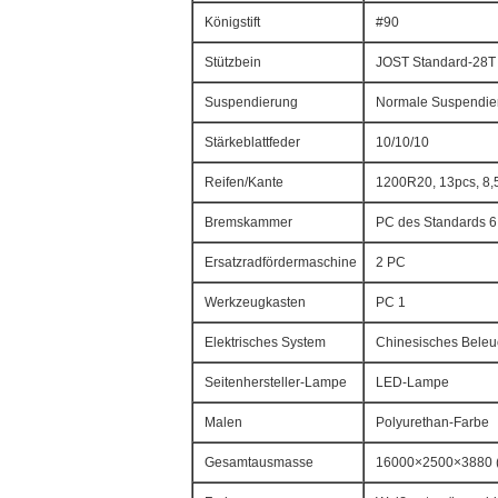
Königstift
#90
Stützbein
JOST Standard-28T
Suspendierung
Normale Suspendie
Stärkeblattfeder
10/10/10
Reifen/Kante
1200R20, 13pcs, 8,
Bremskammer
PC des Standards 
Ersatzradfördermaschine
2 PC
Werkzeugkasten
PC 1
Elektrisches System
Chinesisches Beleu
Seitenhersteller-Lampe
LED-Lampe
Malen
Polyurethan-Farbe
Gesamtausmasse
16000×2500×3880 (M