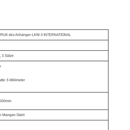
NOTRUK des Anhänger-LKW-3 INTERNATIONAL
, 3 Sätze
m
tte: 6 Millimeter
1500mm
er Mangan-Stahl