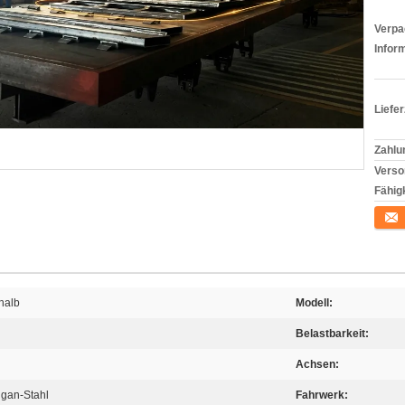
Verpa
Infor
Liefer
Zahlu
Verso
Fähigk
Konta
halb
Modell:
Belastbarkeit:
Achsen:
ngan-Stahl
Fahrwerk: