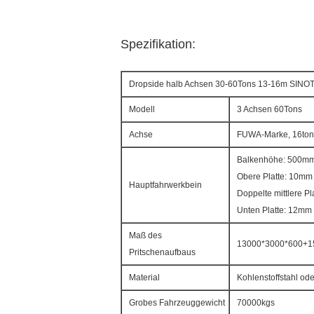
Spezifikation:
Dropside halb Achsen 30-60Tons 13-16m SI
Modell
3 Achsen 60Tons
Achse
FUWA-Marke, 16ton
Balkenhöhe: 500m
Obere Platte: 10mm
Hauptfahrwerkbein
Doppelte mittlere Pla
Unten Platte: 12mm
Maß des
13000*3000*600+
Pritschenaufbaus
Material
Kohlenstoffstahl od
Grobes Fahrzeuggewicht
70000kgs