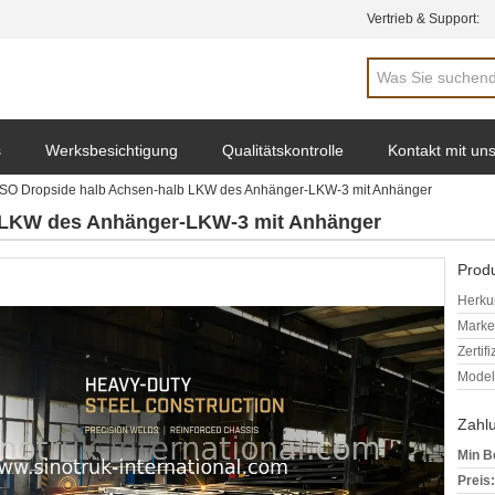
Vertrieb & Support:
s
Werksbesichtigung
Qualitätskontrolle
Kontakt mit un
ISO Dropside halb Achsen-halb LKW des Anhänger-LKW-3 mit Anhänger
b LKW des Anhänger-LKW-3 mit Anhänger
Produ
Herkun
Mark
Zertif
Model
Zahl
Min B
Preis: