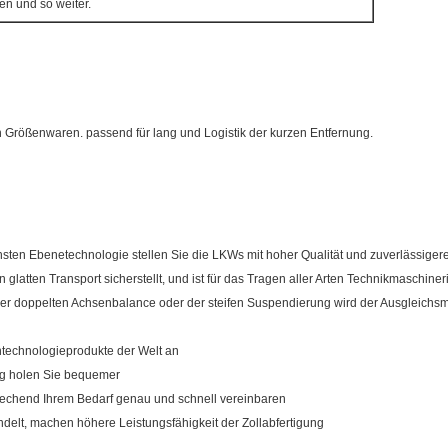
den und so weiter.
n Größenwaren. passend für lang und Logistik der kurzen Entfernung.
öchsten Ebenetechnologie stellen Sie die LKWs mit hoher Qualität und zuverlässiger
 glatten Transport sicherstellt, und ist für das Tragen aller Arten Technikmaschin
der doppelten Achsenbalance oder der steifen Suspendierung wird der Ausgleichs
technologieprodukte der Welt an
ung holen Sie bequemer
sprechend Ihrem Bedarf genau und schnell vereinbaren
ndelt, machen höhere Leistungsfähigkeit der Zollabfertigung