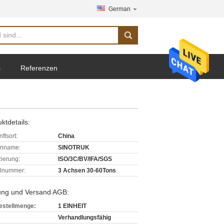
German
s
Referenzen
ktdetails:
ftsort:
China
enname:
SINOTRUK
izierung:
ISO/3C/BV/IFA/SGS
lnummer:
3 Achsen 30-60Tons
ung und Versand AGB:
estellmenge:
1 EINHEIT
Verhandlungsfähig