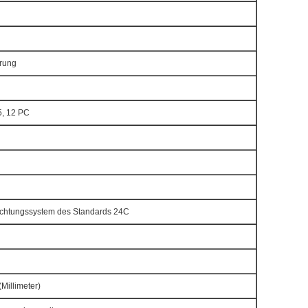
rung
5, 12 PC
6
chtungssystem des Standards 24C
illimeter)