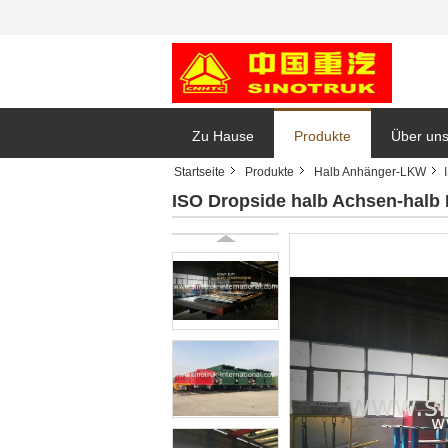
Zu Hause
Produkte
Über un
Startseite
Produkte
Halb Anhänger-LKW
ISO Dropside halb Achsen-hal