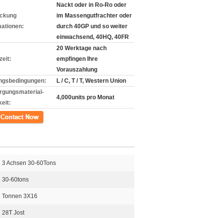
Nackt oder in Ro-Ro oder
ckung
im Massengutfrachter oder
mationen:
durch 40GP und so weiter
einwachsend, 40HQ, 40FR
20 Werktage nach
zeit:
empfingen Ihre
Vorauszahlung
ngsbedingungen:
L / C, T / T, Western Union
rgungsmaterial-
4,000units pro Monat
eit:
kt
3 Achsen 30-60Tons
30-60tons
Tonnen 3X16
28T Jost