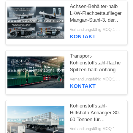
Achsen-Behälter-halb
LKW-Flachbettauflieger
Mangan-Stahl-3, der
schwere Waren
Verhandlungsfähig MOQ:1 EINHEIT
transportiert
KONTAKT
Transport-
Kohlenstoffstahl-flache
Spitzen-halb Anhänger
30-60 Tonnen halb
Verhandlungsfähig MOQ:1 EINHEIT
Korn-Anhänger-
KONTAKT
Kohlenstoffstahl-
Hilfshalb Anhänger 30-
60 Tonnen für
speziellen Waren-
Verhandlungsfähig MOQ:1 EINHEIT