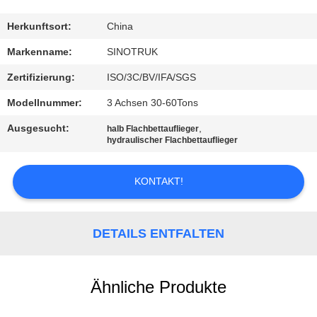
KONTAKT
Herkunftsort:
China
MIT
Markenname:
SINOTRUK
UNS
Zertifizierung:
ISO/3C/BV/IFA/SGS
Modellnummer:
3 Achsen 30-60Tons
BITTE
Ausgesucht:
,
halb Flachbettauflieger
UM
hydraulischer Flachbettauflieger
EIN
KONTAKT!
ANGEBOT
SITEMAP
DETAILS ENTFALTEN
DATENSCHUTZRICHTLINIE
Ähnliche Produkte