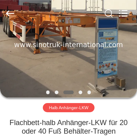
SINOTRUK
INTERNATIONAL
CO.,
LTD..
All
Rights
Reserved.
ZU
HAUSE
PRODUKTE
ÜBER
UNS
WERKSBESICHTIGUNG
Halb Anhänger-LKW
Flachbett-halb Anhänger-LKW für 20
QUALITÄTSKONTROLLE
oder 40 Fuß Behälter-Tragen