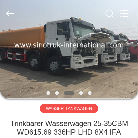
SINOTRUK
INTERNATIONAL
CO.,
LTD..
All
Rights
Reserved.
ZU
HAUSE
PRODUKTE
ÜBER
UNS
WERKSBESICHTIGUNG
WASSER-TANKWAGEN
Trinkbarer Wasserwagen 25-35CBM
QUALITÄTSKONTROLLE
WD615.69 336HP LHD 8X4 IFA