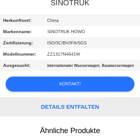
SINOTRUK
KONTAKT
MIT
Herkunftsort:
China
UNS
Markenname:
SINOTRUK HOWO
Zertifizierung:
ISO/3C/BV/IFA/SGS
BITTE
Modellnummer:
ZZ1317N4641W
UM
Ausgesucht:
,
internationaler Wasserwagen
Bauwasserwagen
EIN
ANGEBOT
KONTAKT!
SITEMAP
DETAILS ENTFALTEN
DATENSCHUTZRICHTLINIE
Ähnliche Produkte