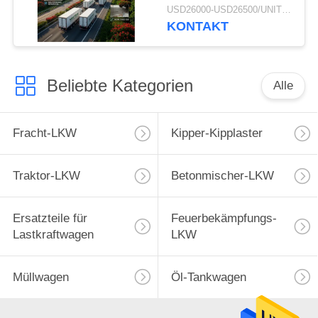
transportiert
USD26000-USD26500/UNIT)negotiation MOQ:1 EINHEIT
KONTAKT
Beliebte Kategorien
Alle
Fracht-LKW
Kipper-Kipplaster
Traktor-LKW
Betonmischer-LKW
Ersatzteile für
Feuerbekämpfungs-
Lastkraftwagen
LKW
Müllwagen
Öl-Tankwagen