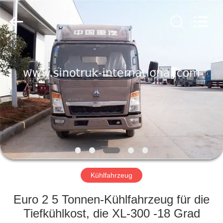
SINOTRUK
INTERNATIONAL
CO.,
LTD..
All
Rights
Reserved.
ZU
HAUSE
PRODUKTE
ÜBER
UNS
WERKSBESICHTIGUNG
Kühlfahrzeug
Euro 2 5 Tonnen-Kühlfahrzeug für die
QUALITÄTSKONTROLLE
Tiefkühlkost, die XL-300 -18 Grad