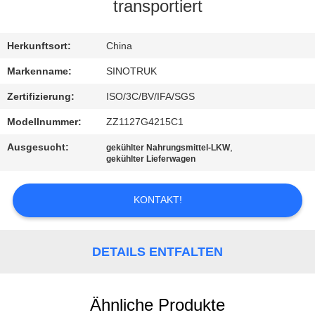
transportiert
KONTAKT
MIT
Herkunftsort:
China
UNS
Markenname:
SINOTRUK
Zertifizierung:
ISO/3C/BV/IFA/SGS
BITTE
Modellnummer:
ZZ1127G4215C1
UM
Ausgesucht:
,
gekühlter Nahrungsmittel-LKW
EIN
gekühlter Lieferwagen
ANGEBOT
KONTAKT!
SITEMAP
DETAILS ENTFALTEN
DATENSCHUTZRICHTLINIE
Ähnliche Produkte