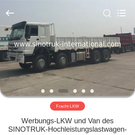
SINOTRUK
INTERNATIONAL
CO.,
LTD..
All
Rights
Reserved.
ZU
HAUSE
PRODUKTE
ÜBER
UNS
WERKSBESICHTIGUNG
Fracht-LKW
Werbungs-LKW und Van des
QUALITÄTSKONTROLLE
SINOTRUK-Hochleistungslastwagen-