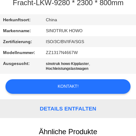
Fracht-LKW-9280 * 2300 * 800mm
KONTAKT
MIT
Herkunftsort:
China
UNS
Markenname:
SINOTRUK HOWO
Zertifizierung:
ISO/3C/BV/IFA/SGS
BITTE
Modellnummer:
ZZ1317N4667W
UM
Ausgesucht:
,
sinotruk howo Kipplaster
EIN
Hochleistungslastwagen
ANGEBOT
KONTAKT!
SITEMAP
DETAILS ENTFALTEN
DATENSCHUTZRICHTLINIE
Ähnliche Produkte