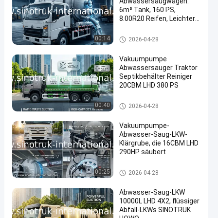
Abwassersaugwagen:
6m³ Tank, 160 PS,
8.00R20 Reifen, Leichter
Abwassersaugwagen,
Effizientes
Abwassersaug-LKW
00:14
2026-04-28
Sanitärfahrzeug
Vakuumpumpe
Abwassersauger Traktor
Septikbehälter Reiniger
20CBM LHD 380 PS
Abwassersaug-LKW
00:40
2026-04-28
Vakuumpumpe-
Abwasser-Saug-LKW-
Klärgrube, die 16CBM LHD
290HP säubert
Abwassersaug-LKW
00:25
2026-04-28
Abwasser-Saug-LKW
10000L LHD 4X2, flüssiger
Abfall-LKWs SINOTRUK