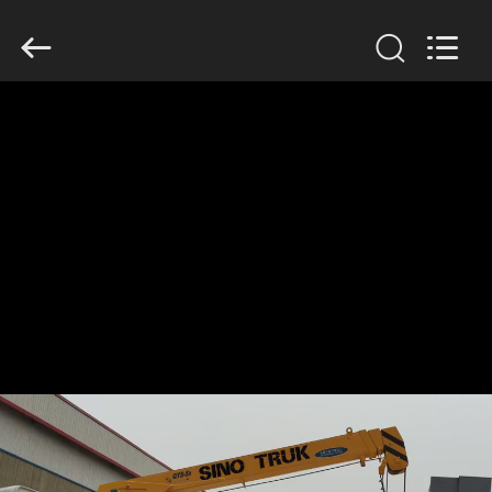
SINOTRUK
INTERNATIONAL
CO.,
LTD..
All
Rights
Reserved.
ZU
HAUSE
PRODUKTE
ÜBER
UNS
WERKSBESICHTIGUNG
QUALITÄTSKONTROLLE