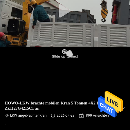
KONTAKT
MIT
UNS
BITTE
UM
EIN
ANGEBOT
SITEMAP
HOWO-LKW brachte mobilen Kran 5 Tonnen 4X2 LHD
ZZ1127G4215C1 an
DATENSCHUTZRICHTLINIE
LKW angebrachter Kran
2026-04-29
890 Ansichten