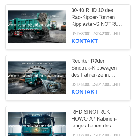
30-40 RHD 10 des
Rad-Kipper-Tonnen
Kipplaster-SINOTRUK
HOWO A7 für Bau
USD38000-USD42000/UNIT)negotiation MOQ:1 EINHEIT
KONTAKT
Rechter Räder
Sinotruk-Kippwagen
des Fahrer-zehn,
Hochleistungskipplaster
USD38000-USD42000/UNIT)negotiation MOQ:1 EINHEIT
KONTAKT
RHD SINOTRUK
HOWO A7 Kabinen-
langes Leben des
Bergbau-Kipper-
USD38000-USD42000/UNIT)negotiation MOQ:1 EINHEIT