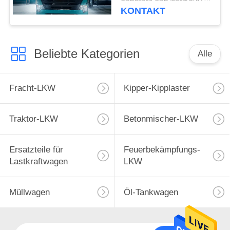
Kipplaster-
KONTAKT
ZZ3257M3847N1 A7- P
Beliebte Kategorien
Alle
Fracht-LKW
Kipper-Kipplaster
Traktor-LKW
Betonmischer-LKW
Ersatzteile für
Feuerbekämpfungs-
Lastkraftwagen
LKW
Müllwagen
Öl-Tankwagen