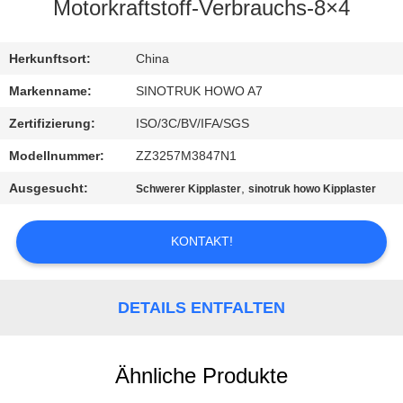
Motorkraftstoff-Verbrauchs-8×4
KONTAKT
MIT
Herkunftsort:
China
UNS
Markenname:
SINOTRUK HOWO A7
Zertifizierung:
ISO/3C/BV/IFA/SGS
BITTE
Modellnummer:
ZZ3257M3847N1
UM
Ausgesucht:
,
Schwerer Kipplaster
sinotruk howo Kipplaster
EIN
ANGEBOT
KONTAKT!
SITEMAP
DETAILS ENTFALTEN
DATENSCHUTZRICHTLINIE
Ähnliche Produkte