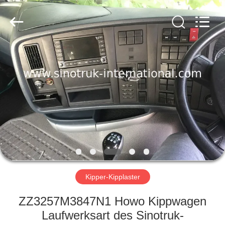
SINOTRUK
INTERNATIONAL
CO.,
LTD..
All
Rights
Reserved.
ZU
HAUSE
PRODUKTE
ÜBER
UNS
WERKSBESICHTIGUNG
Kipper-Kipplaster
ZZ3257M3847N1 Howo Kippwagen
QUALITÄTSKONTROLLE
Laufwerksart des Sinotruk-