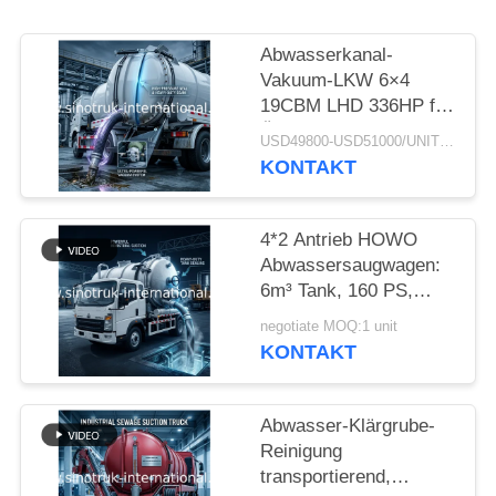
Abwasserkanal-
Vakuum-LKW 6×4
19CBM LHD 336HP für
Öl-chemischen
USD49800-USD51000/UNIT)negotiation MOQ:1 EINHEIT
Abwasser-Geläger-Sog
KONTAKT
4*2 Antrieb HOWO
Abwassersaugwagen:
6m³ Tank, 160 PS,
8.00R20 Reifen,
negotiate MOQ:1 unit
Leichter
KONTAKT
Abwassersaugwagen,
Effizientes
Sanitärfahrzeug
Abwasser-Klärgrube-
Reinigung
transportierend,