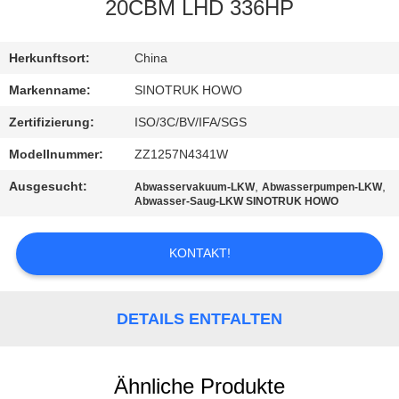
20CBM LHD 336HP
KONTAKT
MIT
Herkunftsort:
China
UNS
Markenname:
SINOTRUK HOWO
Zertifizierung:
ISO/3C/BV/IFA/SGS
BITTE
Modellnummer:
ZZ1257N4341W
UM
Ausgesucht:
,
,
Abwasservakuum-LKW
Abwasserpumpen-LKW
EIN
Abwasser-Saug-LKW SINOTRUK HOWO
ANGEBOT
KONTAKT!
SITEMAP
DETAILS ENTFALTEN
DATENSCHUTZRICHTLINIE
Ähnliche Produkte