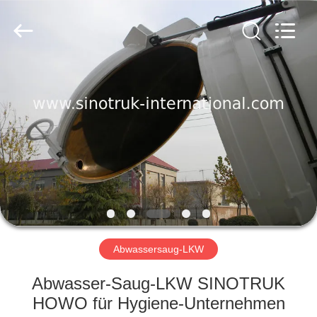
SINOTRUK
INTERNATIONAL
CO.,
LTD..
All
Rights
Reserved.
ZU
HAUSE
PRODUKTE
ÜBER
UNS
WERKSBESICHTIGUNG
Abwassersaug-LKW
Abwasser-Saug-LKW SINOTRUK
QUALITÄTSKONTROLLE
HOWO für Hygiene-Unternehmen