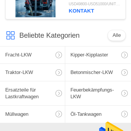
tauschen
USD49800-USD51000/UNIT)negotiation MOQ:1 EINHEIT
Sie,/septischer
KONTAKT
pumpender LKW
17CBM LHD 336HP
Beliebte Kategorien
Alle
Fracht-LKW
Kipper-Kipplaster
Traktor-LKW
Betonmischer-LKW
Ersatzteile für
Feuerbekämpfungs-
Lastkraftwagen
LKW
Müllwagen
Öl-Tankwagen