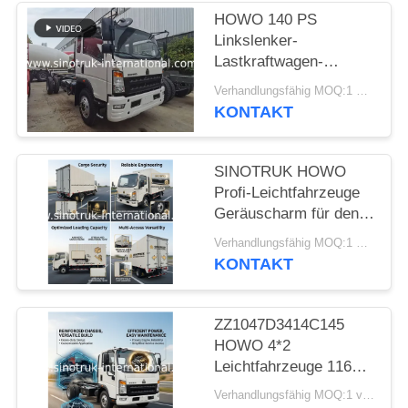
HOWO 140 PS
Linkslenker-
Lastkraftwagen-
Fahrgestell mit 8–12
Verhandlungsfähig MOQ:1 Einheit
Tonnen Tragfähigkeit
KONTAKT
SINOTRUK HOWO
Profi-Leichtfahrzeuge
Geräuscharm für den
Baugeschäft RHD
Verhandlungsfähig MOQ:1 Einheit
KONTAKT
ZZ1047D3414C145
HOWO 4*2
Leichtfahrzeuge 116
PS Fahrwerk
Verhandlungsfähig MOQ:1 vereinigen