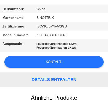
KONTAKT
Herkunftsort:
China
MIT
Markenname:
SINOTRUK
UNS
Zertifizierung:
ISO/3C/BV/IFA/SGS
Modellnummer:
ZZ1047C3113C145
BITTE
Ausgesucht:
,
Feuergebührenhandels-LKWs
UM
Feuergebührenkasten-LKWs
EIN
KONTAKT!
ANGEBOT
SITEMAP
DETAILS ENTFALTEN
DATENSCHUTZRICHTLINIE
Ähnliche Produkte