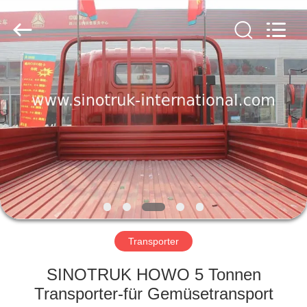
SINOTRUK
INTERNATIONAL
CO.,
LTD..
All
Rights
Reserved.
ZU
HAUSE
PRODUKTE
ÜBER
UNS
WERKSBESICHTIGUNG
Transporter
SINOTRUK HOWO 5 Tonnen
QUALITÄTSKONTROLLE
Transporter-für Gemüsetransport