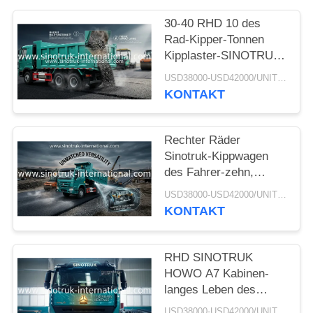
30-40 RHD 10 des
Rad-Kipper-Tonnen
Kipplaster-SINOTRUK
HOWO A7 für Bau
USD38000-USD42000/UNIT)negotiation MOQ:1 EINHEIT
KONTAKT
Rechter Räder
Sinotruk-Kippwagen
des Fahrer-zehn,
Hochleistungskipplaster
USD38000-USD42000/UNIT)negotiation MOQ:1 EINHEIT
KONTAKT
RHD SINOTRUK
HOWO A7 Kabinen-
langes Leben des
Bergbau-Kipper-
USD38000-USD42000/UNIT)negotiation MOQ:1 EINHEIT