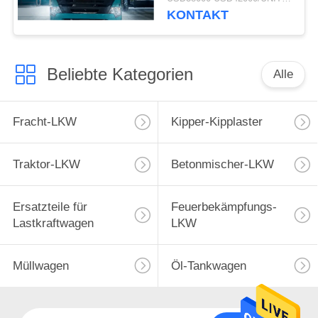
Kipplaster-
KONTAKT
ZZ3257M3847N1 A7- P
Beliebte Kategorien
Alle
Fracht-LKW
Kipper-Kipplaster
Traktor-LKW
Betonmischer-LKW
Ersatzteile für
Feuerbekämpfungs-
Lastkraftwagen
LKW
Müllwagen
Öl-Tankwagen