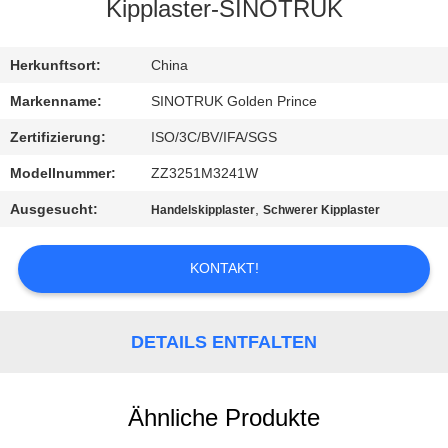
Kipplaster-SINOTRUK
KONTAKT
MIT
Herkunftsort:
China
UNS
Markenname:
SINOTRUK Golden Prince
Zertifizierung:
ISO/3C/BV/IFA/SGS
BITTE
Modellnummer:
ZZ3251M3241W
UM
Ausgesucht:
,
Handelskipplaster
Schwerer Kipplaster
EIN
ANGEBOT
KONTAKT!
SITEMAP
DETAILS ENTFALTEN
DATENSCHUTZRICHTLINIE
Ähnliche Produkte