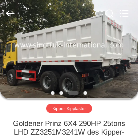
SINOTRUK
INTERNATIONAL
CO.,
LTD..
All
Rights
Reserved.
ZU
HAUSE
PRODUKTE
ÜBER
UNS
WERKSBESICHTIGUNG
Kipper-Kipplaster
Goldener Prinz 6X4 290HP 25tons
QUALITÄTSKONTROLLE
LHD ZZ3251M3241W des Kipper-