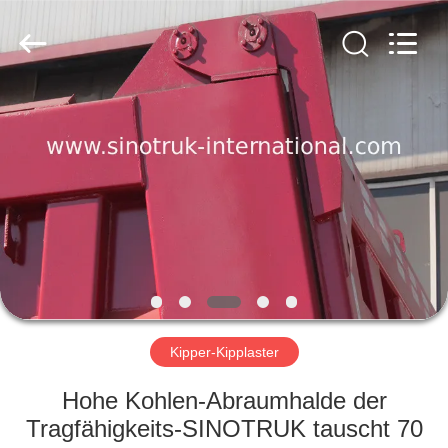
SINOTRUK
INTERNATIONAL
CO.,
LTD..
All
Rights
Reserved.
ZU
HAUSE
PRODUKTE
ÜBER
UNS
WERKSBESICHTIGUNG
Kipper-Kipplaster
Hohe Kohlen-Abraumhalde der
QUALITÄTSKONTROLLE
Tragfähigkeits-SINOTRUK tauscht 70