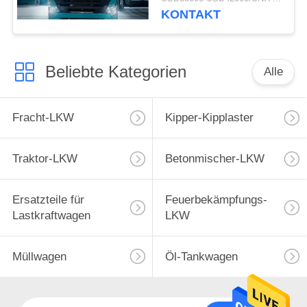
Kipplaster-
KONTAKT
ZZ3257M3847N1 A7- P
Beliebte Kategorien
Alle
Fracht-LKW
Kipper-Kipplaster
Traktor-LKW
Betonmischer-LKW
Ersatzteile für
Feuerbekämpfungs-
Lastkraftwagen
LKW
Müllwagen
Öl-Tankwagen