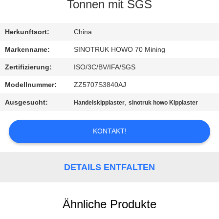
Tonnen mit SGS
KONTAKT
MIT
Herkunftsort:
China
UNS
Markenname:
SINOTRUK HOWO 70 Mining
Zertifizierung:
ISO/3C/BV/IFA/SGS
BITTE
Modellnummer:
ZZ5707S3840AJ
UM
Ausgesucht:
,
Handelskipplaster
sinotruk howo Kipplaster
EIN
ANGEBOT
KONTAKT!
SITEMAP
DETAILS ENTFALTEN
DATENSCHUTZRICHTLINIE
Ähnliche Produkte