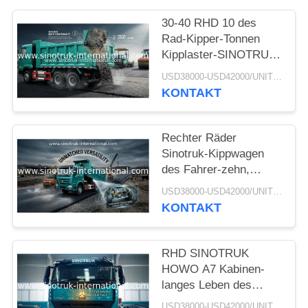
30-40 RHD 10 des
Rad-Kipper-Tonnen
Kipplaster-SINOTRUK
HOWO A7 für Bau
USD38000-USD42000/UNIT)negotiation MOQ:1 EINHEIT
KONTAKT
Rechter Räder
Sinotruk-Kippwagen
des Fahrer-zehn,
Hochleistungskipplaster
USD38000-USD42000/UNIT)negotiation MOQ:1 EINHEIT
KONTAKT
RHD SINOTRUK
HOWO A7 Kabinen-
langes Leben des
Bergbau-Kipper-
USD38000-USD42000/UNIT)negotiation MOQ:1 EINHEIT