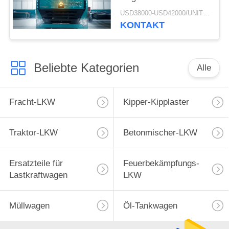
Bergbau-Kipper-
USD38000-USD42000/UNIT)negotiation MOQ:1 EINHEIT
Kipplaster-
KONTAKT
ZZ3257M3847N1 A7- P
Beliebte Kategorien
Alle
Fracht-LKW
Kipper-Kipplaster
Traktor-LKW
Betonmischer-LKW
Ersatzteile für
Feuerbekämpfungs-
Lastkraftwagen
LKW
Müllwagen
Öl-Tankwagen