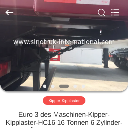
SINOTRUK
INTERNATIONAL
CO.,
LTD..
All
Rights
Reserved.
ZU
HAUSE
PRODUKTE
ÜBER
UNS
WERKSBESICHTIGUNG
Kipper-Kipplaster
Euro 3 des Maschinen-Kipper-
QUALITÄTSKONTROLLE
Kipplaster-HC16 16 Tonnen 6 Zylinder-