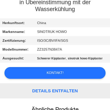
in Übereinstimmung mit der
KONTAKT
Wasserkühlung
MIT
Herkunftsort:
China
UNS
Markenname:
SINOTRUK HOWO
BITTE
Zertifizierung:
ISO/3C/BV/IFA/SGS
UM
Modellnummer:
ZZ3257N3847A
EIN
Ausgesucht:
,
Schwerer Kipplaster
sinotruk howo Kipplaster
ANGEBOT
KONTAKT!
SITEMAP
DETAILS ENTFALTEN
DATENSCHUTZRICHTLINIE
Ähnliche Produkte