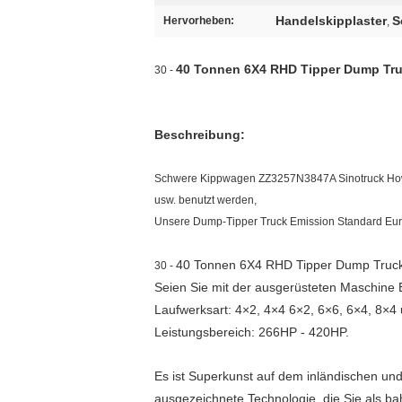
Handelskipplaster
S
Hervorheben:
,
40 Tonnen 6X4 RHD Tipper Dump Truc
30 -
Beschreibung:
Schwere Kippwagen ZZ3257N3847A Sinotruck Howo s
usw. benutzt werden,
Unsere Dump-Tipper Truck Emission Standard Eur
40 Tonnen 6X4 RHD Tipper Dump Truck 
30 -
Seien Sie mit der ausgerüsteten Maschine
Laufwerksart: 4×2, 4×4 6×2, 6×6, 6×4, 8×4 
Leistungsbereich: 266HP - 420HP.
Es ist Superkunst auf dem inländischen und
ausgezeichnete Technologie, die Sie als b