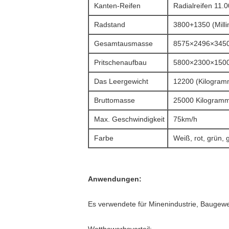
Kanten-Reifen
Radialreifen 11
Radstand
3800+1350 (Milli
Gesamtausmasse
8575×2496×3450 
Pritschenaufbau
5800×2300×1500 
Das Leergewicht
12200 (Kilogram
Bruttomasse
25000 Kilogram
Max. Geschwindigkeit
75km/h
Farbe
Weiß, rot, grün, 
Anwendungen:
Es verwendete für Minenindustrie, Baugewe