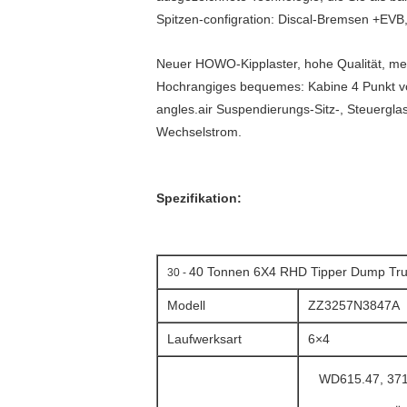
Spitzen-configration: Discal-Bremsen +E
Neuer HOWO-Kipplaster, hohe Qualität, m
Hochrangiges bequemes: Kabine 4 Punkt vol
angles.air Suspendierungs-Sitz-, Steuergla
Wechselstrom.
Spezifikation:
40 Tonnen 6X4 RHD Tipper Dump Truck
30 -
Modell
ZZ3257N3847A
Laufwerksart
6×4
WD615.47, 371