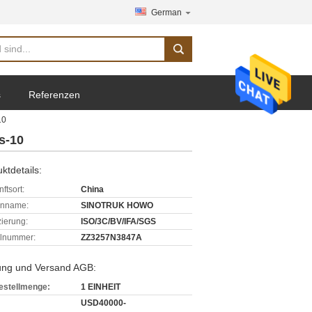
German
s
Referenzen
10
s-10
ktdetails:
ftsort:
China
enname:
SINOTRUK HOWO
izierung:
ISO/3C/BV/IFA/SGS
lnummer:
ZZ3257N3847A
ung und Versand AGB:
estellmenge:
1 EINHEIT
USD40000-