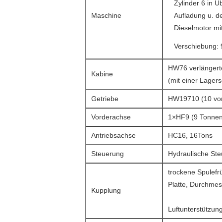
Zylinder 6 in 
Maschine
Aufladung u. de
Dieselmotor mi
Verschiebung: 
HW76 verlängert
Kabine
(mit einer Lager
Getriebe
HW19710 (10 vor
Vorderachse
1×HF9 (9 Tonnen
Antriebsachse
HC16, 16Tons
Steuerung
Hydraulische Ste
trockene Spulefr
Platte, Durchmes
Kupplung
Luftunterstützun