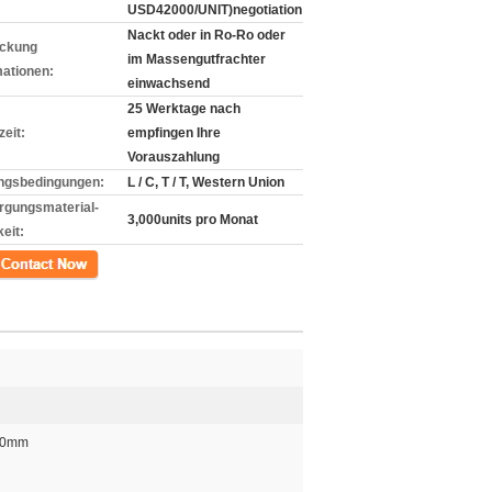
USD42000/UNIT)negotiation
Nackt oder in Ro-Ro oder
ckung
im Massengutfrachter
mationen:
einwachsend
25 Werktage nach
zeit:
empfingen Ihre
Vorauszahlung
ngsbedingungen:
L / C, T / T, Western Union
rgungsmaterial-
3,000units pro Monat
eit:
kt
00mm