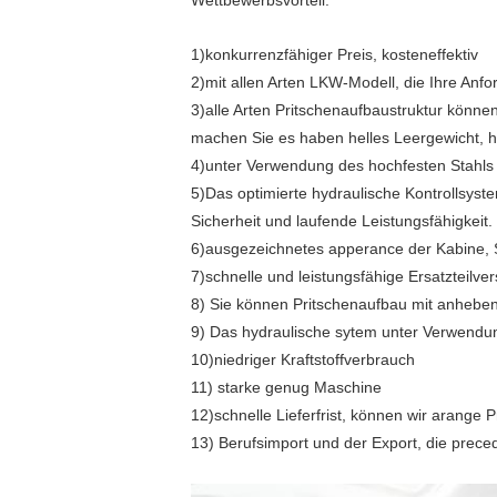
Wettbewerbsvorteil:
1)konkurrenzfähiger Preis, kosteneffektiv
2)mit allen Arten LKW-Modell, die Ihre Anf
3)alle Arten Pritschenaufbaustruktur könne
machen Sie es haben helles Leergewicht, ho
4)unter Verwendung des hochfesten Stahls
5)Das optimierte hydraulische Kontrollsyste
Sicherheit und laufende Leistungsfähigkeit.
6)ausgezeichnetes apperance der Kabine, S
7)schnelle und leistungsfähige Ersatzteilv
8) Sie können Pritschenaufbau mit anhebend
9) Das hydraulische sytem unter Verwend
10)niedriger Kraftstoffverbrauch
11) starke genug Maschine
12)schnelle Lieferfrist, können wir arange
13) Berufsimport und der Export, die prece