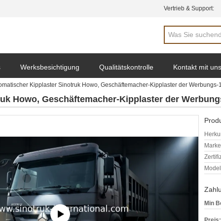
Vertrieb & Support:
s
Werksbesichtigung
Qualitätskontrolle
Kontakt mit un
omatischer Kipplaster Sinotruk Howo, Geschäftemacher-Kipplaster der Werbungs-
truk Howo, Geschäftemacher-Kipplaster der Werbung
Produ
Herkun
Mark
Zertif
Model
Zahl
Min B
Preis: