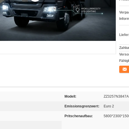
Verpa
Infor
Liefer
Zahlu
Verso
Fähigk
Konta
Modell:
ZZ3257N3847A
Emissionsgrenzwert:
Euro 2
Pritschenaufbau:
5800*2300*15