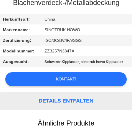
Blachenverdeck-/Metallabdeckung
KONTAKT
MIT
Herkunftsort:
China
UNS
Markenname:
SINOTRUK HOWO
Zertifizierung:
ISO/3C/BV/IFA/SGS
BITTE
Modellnummer:
ZZ3257N3847A
UM
Ausgesucht:
,
Schwerer Kipplaster
sinotruk howo Kipplaster
EIN
ANGEBOT
KONTAKT!
SITEMAP
DETAILS ENTFALTEN
DATENSCHUTZRICHTLINIE
Ähnliche Produkte