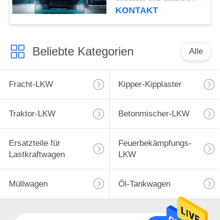
Kipplaster-
KONTAKT
ZZ3257M3847N1 A7- P
Beliebte Kategorien
Alle
Fracht-LKW
Kipper-Kipplaster
Traktor-LKW
Betonmischer-LKW
Ersatzteile für
Feuerbekämpfungs-
Lastkraftwagen
LKW
Müllwagen
Öl-Tankwagen