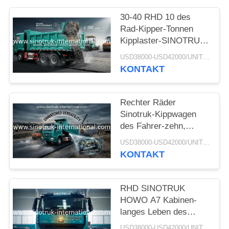
30-40 RHD 10 des
Rad-Kipper-Tonnen
Kipplaster-SINOTRUK
HOWO A7 für Bau
USD38000-USD42000/UNIT)negotiation MOQ:1 EINHEIT
KONTAKT
Rechter Räder
Sinotruk-Kippwagen
des Fahrer-zehn,
Hochleistungskipplaster
USD38000-USD42000/UNIT)negotiation MOQ:1 EINHEIT
KONTAKT
RHD SINOTRUK
HOWO A7 Kabinen-
langes Leben des
Bergbau-Kipper-
USD38000-USD42000/UNIT)negotiation MOQ:1 EINHEIT