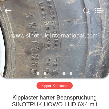
SINOTRUK
INTERNATIONAL
CO.,
LTD..
All
Rights
Reserved.
ZU
HAUSE
PRODUKTE
ÜBER
UNS
WERKSBESICHTIGUNG
Kipper-Kipplaster
Kipplaster harter Beanspruchung
QUALITÄTSKONTROLLE
SINOTRUK HOWO LHD 6X4 mit